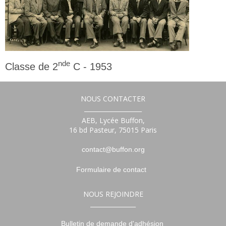
nde
Classe de 2
C - 1953
2nde
NOUS CONTACTER
___________________
AEB, Lycée Buffon,
16 bd Pasteur, 75015 Paris
contact@buffon.org
Formulaire de contact
NOUS REJOINDRE
_______________
Bulletin de demande d'adhésion