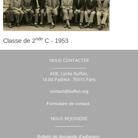
nde
Classe de 2
C - 1953
2nde
NOUS CONTACTER
___________________
AEB, Lycée Buffon,
16 bd Pasteur, 75015 Paris
contact@buffon.org
Formulaire de contact
NOUS REJOINDRE
_______________
Bulletin de demande d'adhésion