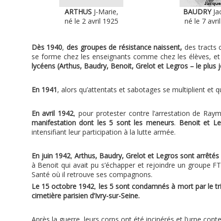
ARTHUS
J-Marie,
BAUDRY
Ja
né le 2 avril 1925
né le 7 avri
Dès 1940
,
des groupes de résistance naissent,
des tracts 
se forme chez les enseignants comme chez les élèves, et 
lycéens (Arthus, Baudry, Benoit, Grelot et Legros – le plus je
En 1941
, alors qu’attentats et sabotages se multiplient et
En avril 1942
, pour protester contre l’arrestation de Ra
manifestation dont les 5 sont les meneurs
.
Benoit et L
intensifiant leur participation à la lutte armée.
En juin 1942
,
Arthus, Baudry, Grelot et Legros sont arrêtés
à Benoit qui avait pu s’échapper et rejoindre un groupe FT
Santé où il retrouve ses compagnons.
Le 15 octobre 1942
,
les 5 sont condamnés à mort par le tri
cimetière parisien d’Ivry-sur-Seine.
Après la guerre, leurs corps ont été incinérés et l’urne con