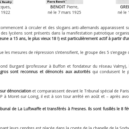
cques,
BENOIT
Pierre,
GRE
l 1922
né le 7 mars 1925
né le 
commencent à circuler et des slogans anti-allemands apparaissent 
des lycéens sont présents dans la manifestation patriotique organ
une a 15 ans, le plus vieux 18 !) est particulièrement actif à partir d’u
 que les mesures de répression s’intensifient, le groupe des 5 s’engag
ymond Burgard (professeur à Buffon et fondateur du réseau Valmy),
egros sont reconnus et dénoncés aux autorités
qui conduisent le p
 sur dénonciation
et comparaissent devant le Tribunal spécial de Pari
P à Moret-sur-Loing, il est à son tour arrêté en août et – après avoi
bunal de La Luftwaffe et transférés à Fresnes. Ils sont fusillés le 8
tenant leurs cendres est placée dans la crypte de la chapelle de la Sor