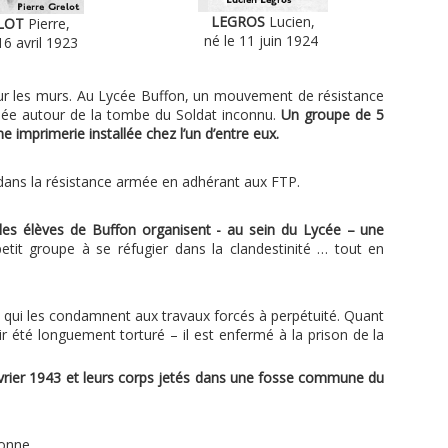
LEGROS
Lucien,
LOT
Pierre,
né le 11 juin 1924
16 avril 1923
sur les murs. Au Lycée Buffon, un mouvement de résistance
isée autour de la tombe du Soldat inconnu.
Un groupe de 5
ne imprimerie installée chez l’un d’entre eux.
e dans la résistance armée en adhérant aux FTP.
les élèves de Buffon organisent - au sein du Lycée – une
etit groupe à se réfugier dans la clandestinité … tout en
s qui les condamnent aux travaux forcés à perpétuité. Quant
r été longuement torturé – il est enfermé à la prison de la
 février 1943 et leurs corps jetés dans une fosse commune du
bonne.