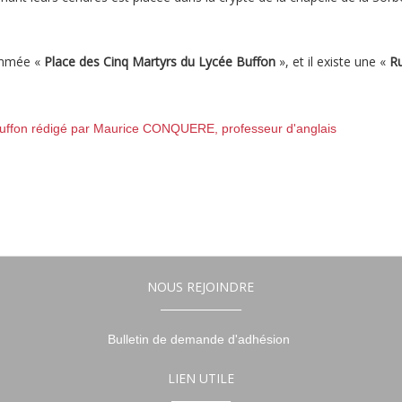
ommée «
Place des Cinq Martyrs du Lycée Buffon
», et il existe une «
Ru
Buffon rédigé par Maurice CONQUERE, professeur d'anglais
NOUS REJOINDRE
_______________
Bulletin de demande d'adhésion
LIEN UTILE
___________