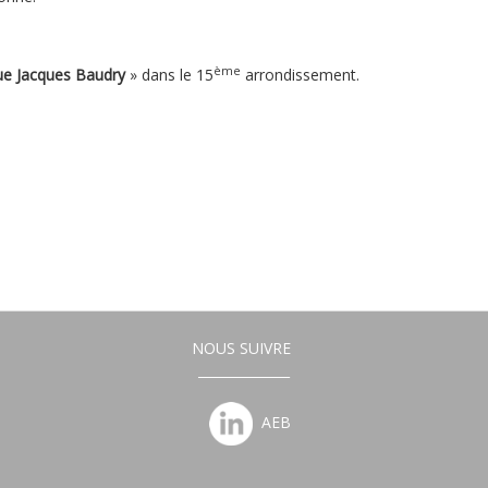
ème
e Jacques Baudry
» dans le 15
arrondissement.
NOUS SUIVRE
______________
AEB