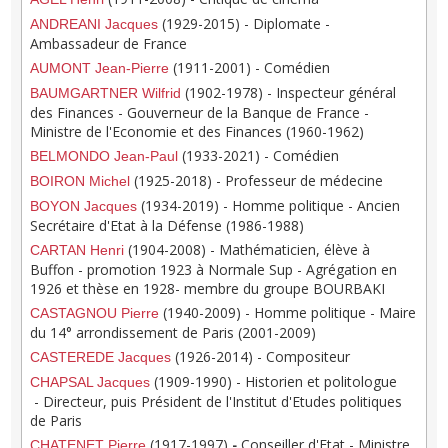
(1929-2015) - Diplomate -
ANDREANI Jacques
Ambassadeur de France
(1911-2001) - Comédien
AUMONT Jean-Pierre
(1902-1978) - Inspecteur général
BAUMGARTNER Wilfrid
des Finances - Gouverneur de la Banque de France -
Ministre de l'Economie et des Finances (1960-1962)
(1933-2021) - Comédien
BELMONDO Jean-Paul
(1925-2018) -
Professeur de médecine
BOIRON Michel
(1934-2019) - Homme politique - Ancien
BOYON Jacques
Secrétaire d'Etat à la Défense (1986-1988)
(1904-2008) - Mathématicien, élève à
CARTAN Henri
Buffon - promotion 1923 à Normale Sup - Agrégation en
1926 et thèse en 1928- membre du groupe BOURBAKI
(1940-2009) - Homme politique - Maire
CASTAGNOU Pierre
du 14° arrondissement de Paris (2001-2009)
(1926-2014) - Compositeur
CASTEREDE Jacques
(1909-1990) - Historien et politologue
CHAPSAL Jacques
- Directeur, puis Président de l'Institut d'Etudes politiques
de Paris
(1917-1997)
-
Conseiller d'Etat - Ministre
CHATENET Pierre