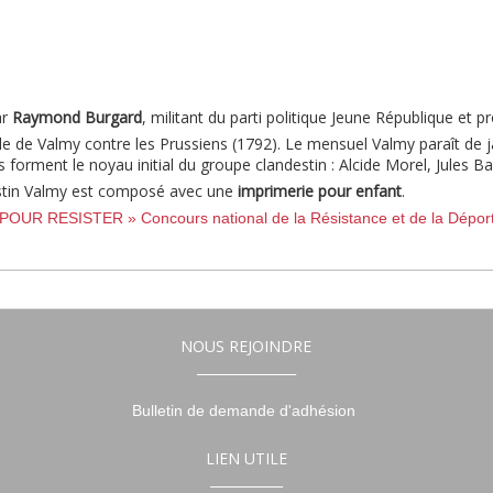
ar
Raymond Burgard
, militant du parti politique Jeune République et p
lle de Valmy contre les Prussiens (1792). Le mensuel Valmy paraît de 
forment le noyau initial du groupe clandestin : Alcide Morel, Jules Bal
destin Valmy est composé avec une
imprimerie pour enfant
.
R RESISTER » Concours national de la Résistance et de la Déport
NOUS REJOINDRE
_______________
Bulletin de demande d'adhésion
LIEN UTILE
___________