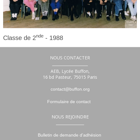
nde
Classe de 2
- 1988
2nde
NOUS CONTACTER
___________________
AEB, Lycée Buffon,
16 bd Pasteur, 75015 Paris
contact@buffon.org
Formulaire de contact
NOUS REJOINDRE
_______________
Bulletin de demande d'adhésion