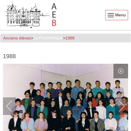
Menu
La Photothèque
Anciens élèves
1988
1988