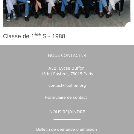
ère
Classe de 1
S - 1988
1ère
NOUS CONTACTER
___________________
AEB, Lycée Buffon,
16 bd Pasteur, 75015 Paris
contact@buffon.org
Formulaire de contact
NOUS REJOINDRE
_______________
Bulletin de demande d'adhésion