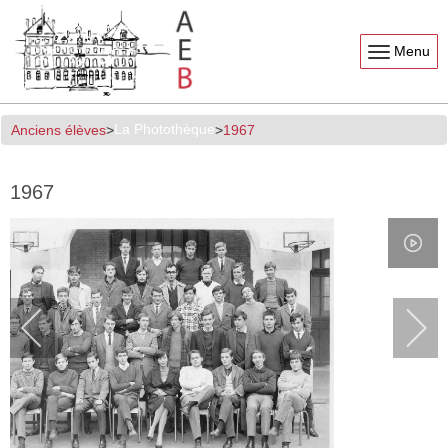
Menu
La Photothèque
Anciens élèves
1967
1967