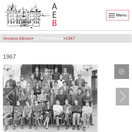
Menu
La Photothèque
Anciens élèves
1967
1967