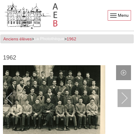
Menu
La Photothèque
Anciens élèves
1962
1962