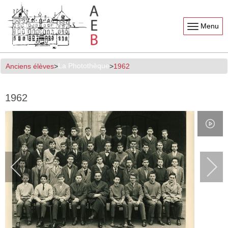
Menu
La Photothèque
Anciens élèves
1962
1962