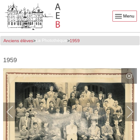
Menu
La Photothèque
Anciens élèves
1959
1959