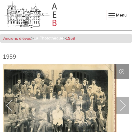
Menu
La Photothèque
Anciens élèves
1959
1959