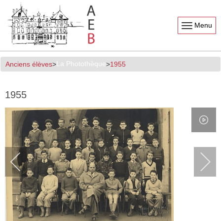
Menu
La Photothèque
Anciens élèves
1955
1955