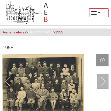
Menu
La Photothèque
Anciens élèves
1955
1955