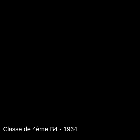
NOUS CONTACTER
___________________
AEB, Lycée Buffon,
16 bd Pasteur, 75015 Paris
contact@buffon.org
Formulaire de contact
Classe de 4ème B4 - 1964