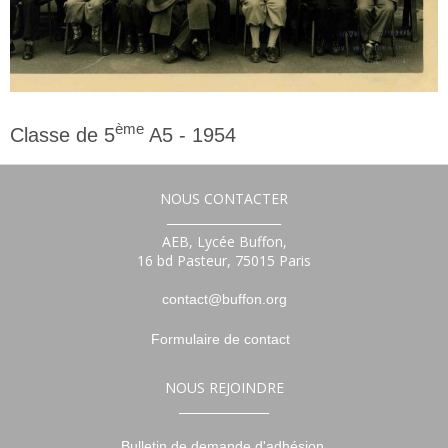
ème
Classe de 5
A5 - 1954
5ème
NOUS CONTACTER
___________________
AEB, Lycée Buffon,
16 bd Pasteur, 75015 Paris
contact@buffon.org
Formulaire de contact
NOUS REJOINDRE
_______________
Bulletin de demande d'adhésion