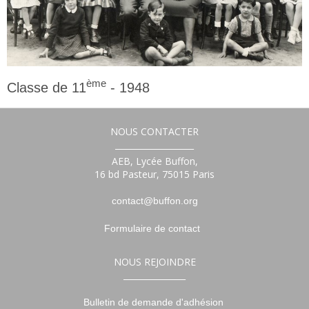
ème
Classe de 11
- 1948
11ème
NOUS CONTACTER
___________________
AEB, Lycée Buffon,
16 bd Pasteur, 75015 Paris
contact@buffon.org
Formulaire de contact
NOUS REJOINDRE
_______________
Bulletin de demande d'adhésion