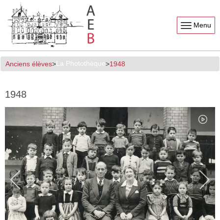
Menu
La Photothèque
Anciens élèves
1948
1948