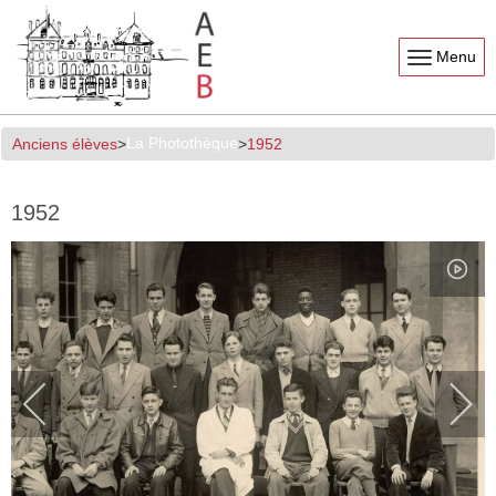
Menu
La Photothèque
Anciens élèves
1952
1952