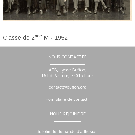
nde
Classe de 2
M - 1952
2nde
NOUS CONTACTER
___________________
AEB, Lycée Buffon,
16 bd Pasteur, 75015 Paris
contact@buffon.org
Formulaire de contact
NOUS REJOINDRE
_______________
Bulletin de demande d'adhésion