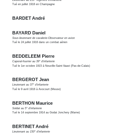
Tué en juillet 1918 en Champagne
BARDET André
BAYARD Daniel
Sous-lieutenant de cavalerie-Observateur en avion
Tué le 24 juillet 1916 dans un combat aérien
BEDDELEEM Pierre
Caporal-fourrier au 39° d'infanterie
Tué le 1er octobre 1915 à Neuville-Saint-Vaast (Pas-de-Calais)
BERGEROT Jean
Lieutenant au 37° d'infanterie
Tué le 9 avril 1916 à Avocourt (Meuse)
BERTHON Maurice
Soldat au 5° d'infanterie
Tué le 14 septembre 1914 au Godat Jonchery (Marne)
BERTINET André
Lieutenant au 150° d'infanterie