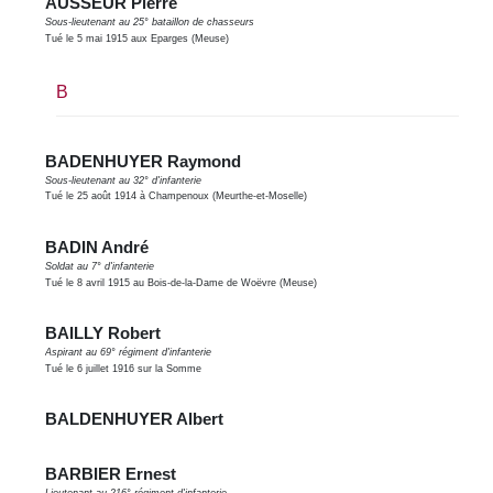
AUSSEUR Pierre
Sous-lieutenant au 25° bataillon de chasseurs
Tué le 5 mai 1915 aux Eparges (Meuse)
B
BADENHUYER Raymond
Sous-lieutenant au 32° d'infanterie
Tué le 25 août 1914 à Champenoux (Meurthe-et-Moselle)
BADIN André
Soldat au 7° d'infanterie
Tué le 8 avril 1915 au Bois-de-la-Dame de Woëvre (Meuse)
BAILLY Robert
Aspirant au 69° régiment d'infanterie
Tué le 6 juillet 1916 sur la Somme
BALDENHUYER Albert
BARBIER Ernest
Lieutenant au 216° régiment d'infanterie