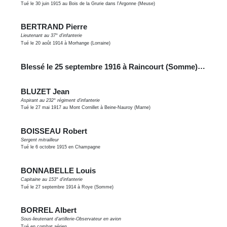
Tué le 30 juin 1915 au Bois de la Grurie dans l'Argonne (Meuse)
BERTRAND Pierre
Lieutenant au 37° d'infanterie
Tué le 20 août 1914 à Morhange (Lorraine)
Blessé le 25 septembre 1916 à Raincourt (Somme), décédé le 12 novembre 1916
BLUZET Jean
Aspirant au 232° régiment d'infanterie
Tué le 27 mai 1917 au Mont Cornillet à Beine-Nauroy (Marne)
BOISSEAU Robert
Sergent mitrailleur
Tué le 6 octobre 1915 en Champagne
BONNABELLE Louis
Capitaine au 153° d'infanterie
Tué le 27 septembre 1914 à Roye (Somme)
BORREL Albert
Sous-lieutenant d'artillerie-Observateur en avion
Tué en combat aérien