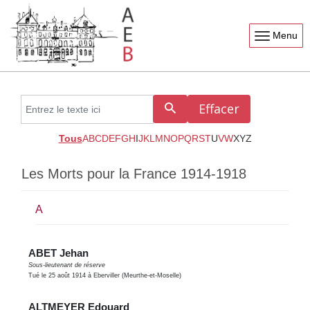
Menu
Effacer
Rechercher
Tous
A
B
C
D
E
F
G
H
I
J
K
L
M
N
O
P
Q
R
S
T
U
V
W
X
Y
Z
Les Morts pour la France 1914-1918
A
ABET Jehan
Sous-lieutenant de réserve
Tué le 25 août 1914 à Eberviller (Meurthe-et-Moselle)
ALTMEYER Edouard