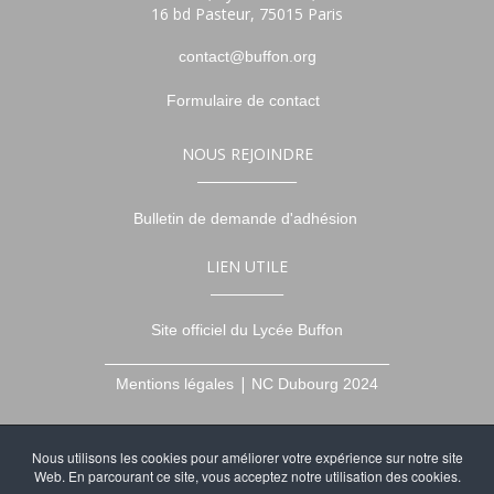
16 bd Pasteur, 75015 Paris
contact@buffon.org
Formulaire de contact
NOUS REJOINDRE
_______________
Bulletin de demande d'adhésion
LIEN UTILE
___________
Site officiel du Lycée Buffon
___________________________________________
|
Mentions légales
NC Dubourg 2024
NOUS SUIVRE
Nous utilisons les cookies pour améliorer votre expérience sur notre site
______________
Web. En parcourant ce site, vous acceptez notre utilisation des cookies.