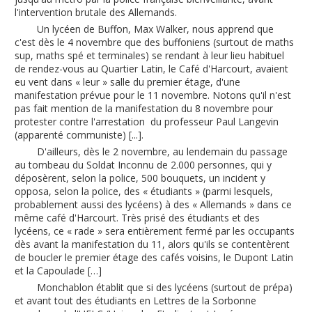
l'intervention brutale des Allemands.
Un lycéen de Buffon, Max Walker, nous apprend que
c'est dès le 4 novembre que des buffoniens (surtout de maths
sup, maths spé et terminales) se rendant à leur lieu habituel
de rendez-vous au Quartier Latin, le Café d'Harcourt, avaient
eu vent dans « leur » salle du premier étage, d'une
manifestation prévue pour le 11 novembre. Notons qu'il n'est
pas fait mention de la manifestation du 8 novembre pour
protester contre l'arrestation du professeur Paul Langevin
(apparenté communiste) [...].
D'ailleurs, dès le 2 novembre, au lendemain du passage
au tombeau du Soldat Inconnu de 2.000 personnes, qui y
déposèrent, selon la police, 500 bouquets, un incident y
opposa, selon la police, des « étudiants » (parmi lesquels,
probablement aussi des lycéens) à des « Allemands » dans ce
même café d'Harcourt. Très prisé des étudiants et des
lycéens, ce « rade » sera entièrement fermé par les occupants
dès avant la manifestation du 11, alors qu'ils se contentèrent
de boucler le premier étage des cafés voisins, le Dupont Latin
et la Capoulade […]
Monchablon établit que si des lycéens (surtout de prépa)
et avant tout des étudiants en Lettres de la Sorbonne