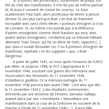
Si, à Buffon, des professeurs, notamment de prépa, ont
été du côté des manifestants, il n'en fut pas de même partout
et, là aussi il convient de croiser les sources. Le futur
académicien Paul Guth, alors professeur de lettres à Janson
déclare 55 ans plus tard qu'il était « en état de fraternité
incroyable avec (ses) chers élèves » porteurs d'insignes à croix
de Lorraine. Or, lui même n'en portait pas à la différence
d'autres enseignants comme René Baudoin qui sera, avec
quatre autres enseignants, condamné par un tribunal militaire
allemand. Yvan Denys, qui fut un élève de Guth, rapporte […]
que celui-ci voulait dissuader ces 7 ou 8 porteurs d'insignes de
manifester, répétant « en les suppliant » que...c'était
dangereux.
A partir de juillet 1941, un mois après l'invasion de l'URSS
par Hitler, et jusqu'en 1988, le PCF s'appropriera le 11
novembre 1940, suscitant une guerre des mémoires avec
l'Association des Résistants du 11 novembre 1940,
d'obédience gaulliste. Or la mémoire partagée du 11
novembre 1940 percera bien avant 1988 : c'est ainsi que dès
le 11 novembre 1943 […] des étudiants communistes
emmenés par une ancienne de Fénelon, Gervaise Gallepe,
avaient lancé par une « tremblante » Marseillaise une
manifestation dans la cour de la Sorbonne en souvenir de la
marche à l'Etoile du 11 novembre 1940 […] ; il aura fallu