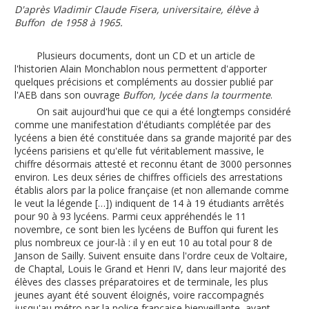
D'après Vladimir Claude Fisera, universitaire, élève à
Buffon de 1958 à 1965.
Plusieurs documents, dont un CD et un article de
l'historien Alain Monchablon nous permettent d'apporter
quelques précisions et compléments au dossier publié par
l'AEB dans son ouvrage
Buffon, lycée dans la tourmente
.
On sait aujourd'hui que ce qui a été longtemps considéré
comme une manifestation d'étudiants complétée par des
lycéens a bien été constituée dans sa grande majorité par des
lycéens parisiens et qu'elle fut véritablement massive, le
chiffre désormais attesté et reconnu étant de 3000 personnes
environ. Les deux séries de chiffres officiels des arrestations
établis alors par la police française (et non allemande comme
le veut la légende […]) indiquent de 14 à 19 étudiants arrêtés
pour 90 à 93 lycéens. Parmi ceux appréhendés le 11
novembre, ce sont bien les lycéens de Buffon qui furent les
plus nombreux ce jour-là : il y en eut 10 au total pour 8 de
Janson de Sailly. Suivent ensuite dans l'ordre ceux de Voltaire,
de Chaptal, Louis le Grand et Henri IV, dans leur majorité des
élèves des classes préparatoires et de terminale, les plus
jeunes ayant été souvent éloignés, voire raccompagnés
jusqu'au métro par la police française bienveillante, avant