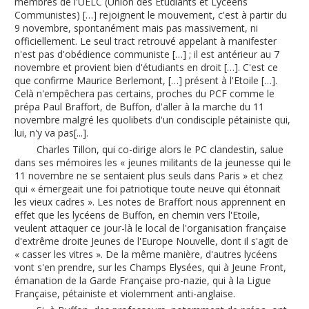
membres de l'UELC (Union des Etudiants et Lycéens
Communistes) […] rejoignent le mouvement, c'est à partir du
9 novembre, spontanément mais pas massivement, ni
officiellement. Le seul tract retrouvé appelant à manifester
n'est pas d'obédience communiste […] ; il est antérieur au 7
novembre et provient bien d'étudiants en droit […]. C'est ce
que confirme Maurice Berlemont, […] présent à l'Etoile […].
Celà n'empêchera pas certains, proches du PCF comme le
prépa Paul Braffort, de Buffon, d'aller à la marche du 11
novembre malgré les quolibets d'un condisciple pétainiste qui,
lui, n'y va pas[...].
Charles Tillon, qui co-dirige alors le PC clandestin, salue
dans ses mémoires les « jeunes militants de la jeunesse qui le
11 novembre ne se sentaient plus seuls dans Paris » et chez
qui « émergeait une foi patriotique toute neuve qui étonnait
les vieux cadres ». Les notes de Braffort nous apprennent en
effet que les lycéens de Buffon, en chemin vers l'Etoile,
veulent attaquer ce jour-là le local de l'organisation française
d'extrême droite Jeunes de l'Europe Nouvelle, dont il s'agit de
« casser les vitres ». De la même manière, d'autres lycéens
vont s'en prendre, sur les Champs Elysées, qui à Jeune Front,
émanation de la Garde Française pro-nazie, qui à la Ligue
Française, pétainiste et violemment anti-anglaise.