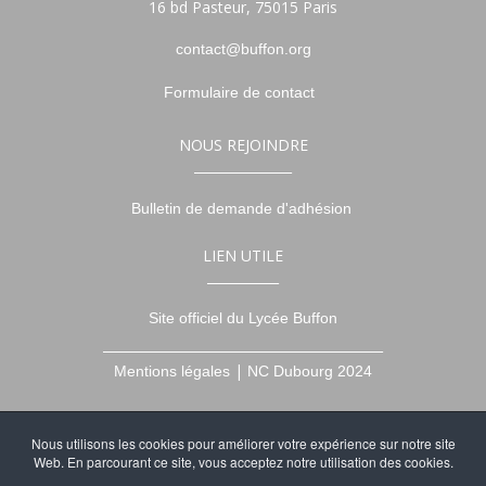
16 bd Pasteur, 75015 Paris
contact@buffon.org
Formulaire de contact
NOUS REJOINDRE
_______________
Bulletin de demande d'adhésion
LIEN UTILE
___________
Site officiel du Lycée Buffon
___________________________________________
|
Mentions légales
NC Dubourg 2024
NOUS SUIVRE
Nous utilisons les cookies pour améliorer votre expérience sur notre site
______________
Web. En parcourant ce site, vous acceptez notre utilisation des cookies.